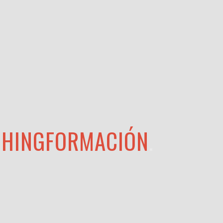
HING
FORMACIÓN
.