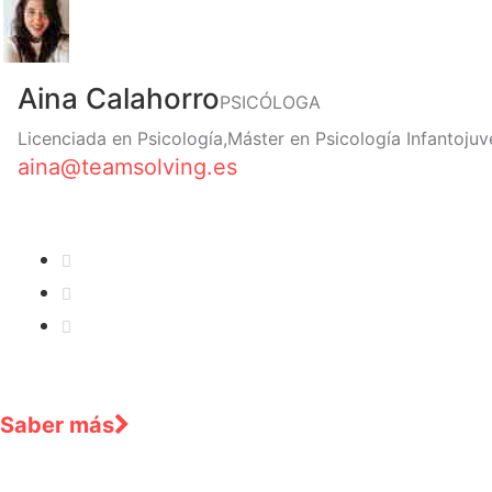
Aina Calahorro
PSICÓLOGA
Licenciada en Psicología,Máster en Psicología Infantojuve
aina@teamsolving.es
Saber más